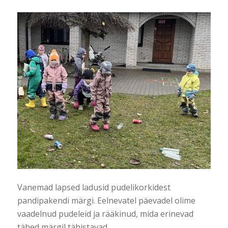
Vanemad lapsed ladusid pudelikorkidest
pandipakendi märgi. Eelnevatel päevadel olime
vaadelnud pudeleid ja rääkinud, mida erinevad
tähed märgil tähistavad.