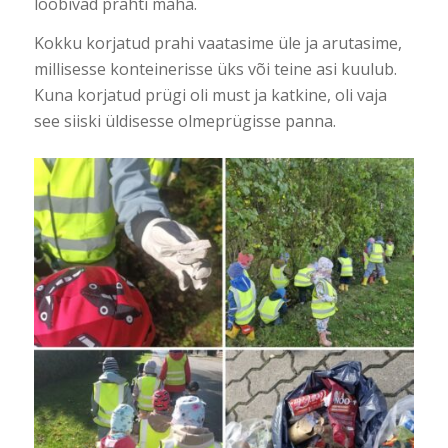
loobivad prahti maha.
Kokku korjatud prahi vaatasime üle ja arutasime,
millisesse konteinerisse üks või teine asi kuulub.
Kuna korjatud prügi oli must ja katkine, oli vaja
see siiski üldisesse olmeprügisse panna.