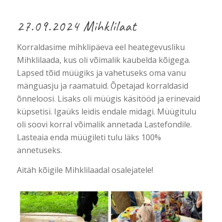
27.09.2024 Mihklilaat
Korraldasime mihklipäeva eel heategevusliku
Mihklilaada, kus oli võimalik kaubelda kõigega.
Lapsed tõid müügiks ja vahetuseks oma vanu
mänguasju ja raamatuid. Õpetajad korraldasid
õnneloosi. Lisaks oli müügis käsitööd ja erinevaid
küpsetisi. Igaüks leidis endale midagi. Müügitulu
oli soovi korral võimalik annetada Lastefondile.
Lasteaia enda müügileti tulu läks 100%
annetuseks.
Aitäh kõigile Mihklilaadal osalejatele!