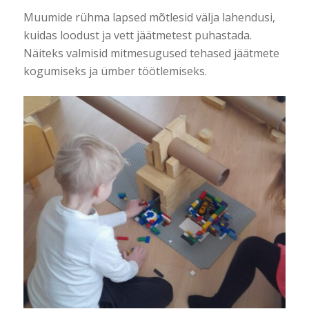
Muumide rühma lapsed mõtlesid välja lahendusi,
kuidas loodust ja vett jäätmetest puhastada.
Näiteks valmisid mitmesugused tehased jäätmete
kogumiseks ja ümber töötlemiseks.