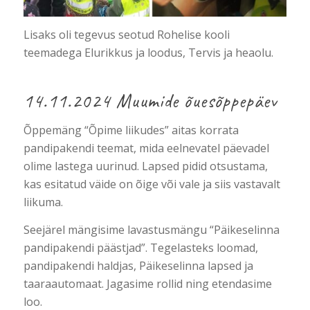
Lisaks oli tegevus seotud Rohelise kooli
teemadega Elurikkus ja loodus, Tervis ja heaolu.
14.11.2024 Muumide õuesõppepäev
Õppemäng “Õpime liikudes” aitas korrata
pandipakendi teemat, mida eelnevatel päevadel
olime lastega uurinud. Lapsed pidid otsustama,
kas esitatud väide on õige või vale ja siis vastavalt
liikuma.
Seejärel mängisime lavastusmängu “Päikeselinna
pandipakendi päästjad”. Tegelasteks loomad,
pandipakendi haldjas, Päikeselinna lapsed ja
taaraautomaat. Jagasime rollid ning etendasime
loo.