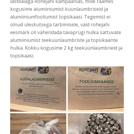
lasteaiaga Rohejahi kampaanias, mille raames
kogusime alumiiniumist küünlaümbriseid ja
alumiiniumfooliumist topsikaasi. Tegemist ei
olnud üleskutsega tarbimisele, vaid rohejahi
eesmärk oli vähendada tavaprügi hulka sattuvate
alumiiniumist teeküünlaümbriste ja topsikaante
hulka. Kokku kogusime 2 kg teeküünlaümbrieid ja
topsikaasi.