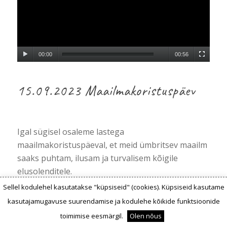
00:00
00:56
15.09.2023 Maailmakoristuspäev
Igal sügisel osaleme lastega
maailmakoristuspäeval, et meid ümbritsev maailm
saaks puhtam, ilusam ja turvalisem kõigile
elusolenditele.
Sellel kodulehel kasutatakse "küpsiseid" (cookies). Küpsiseid kasutame
Käisime lasteaia ümbrust koristamas kogu
kasutajamugavuse suurendamise ja kodulehe kõikide funktsioonide
lasteaiaga, jalutuskäigul osalesid ka 2-aastased
toimimise eesmärgil.
Olen nõus
lapsed.