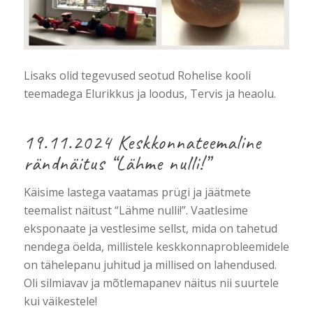
Lisaks olid tegevused seotud Rohelise kooli
teemadega Elurikkus ja loodus, Tervis ja heaolu.
19.11.2024 Keskkonnateemaline
rändnäitus “Lähme nulli!”
Käisime lastega vaatamas prügi ja jäätmete
teemalist näitust “Lähme nulli!”. Vaatlesime
eksponaate ja vestlesime sellst, mida on tahetud
nendega öelda, millistele keskkonnaprobleemidele
on tähelepanu juhitud ja millised on lahendused.
Oli silmiavav ja mõtlemapanev näitus nii suurtele
kui väikestele!