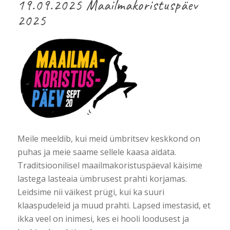
19.09.2025 Maailmakoristuspäev
2025
Meile meeldib, kui meid ümbritsev keskkond on
puhas ja meie saame sellele kaasa aidata.
Traditsioonilisel maailmakoristuspäeval käisime
lastega lasteaia ümbrusest prahti korjamas.
Leidsime nii väikest prügi, kui ka suuri
klaaspudeleid ja muud prahti. Lapsed imestasid, et
ikka veel on inimesi, kes ei hooli loodusest ja