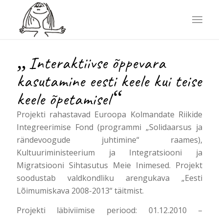
„
Interaktiivse õppevara
kasutamine eesti keele kui teise
“
keele õpetamisel
Projekti rahastavad Euroopa Kolmandate Riikide
Integreerimise Fond (programmi „Solidaarsus ja
rändevoogude juhtimine“ raames),
Kultuuriministeerium ja Integratsiooni ja
Migratsiooni Sihtasutus Meie Inimesed. Projekt
soodustab valdkondliku arengukava „Eesti
Lõimumiskava 2008-2013“ täitmist.
Projekti läbiviimise periood: 01.12.2010 –