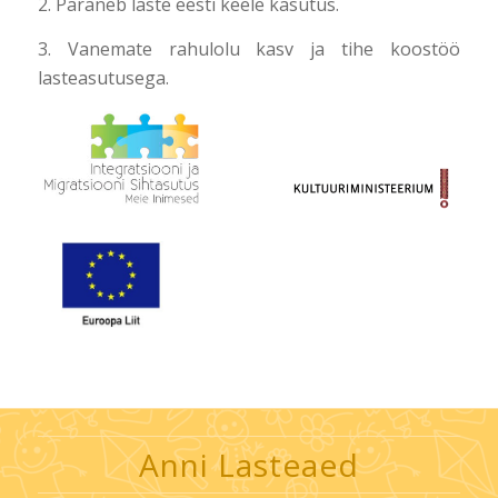
2. Paraneb laste eesti keele kasutus.
3. Vanemate rahulolu kasv ja tihe koostöö
lasteasutusega.
Anni Lasteaed