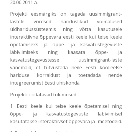
30.06.2011 a.
Projekti eesmärgiks on tagada uusimmigrant-
lastele võrdsed hariduslikud võimalused
üldharidussüsteemis ning võtta kasutusele
interaktiivne õppevara eesti keele kui teise keele
õpetamiseks ja õppe- ja kasvatustegevuste
läbiviimiseks ning kaasata õppe- ja
kasvatustegevustesse uusimmigrant-laste
vanemaid, et tutvustada neile Eesti koolieelse
hariduse korraldust ja toetadada nende
integreerumist Eesti ühiskonda.
Projekti oodatavad tulemused:
1. Eesti keele kui teise keele õpetamisel ning
õppe- ja kasvatustegevuste läbiviimisel
kasutatakse interaktiivset õppevara ja -meetodeid.