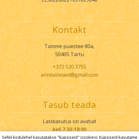
Kontakt
Tamme puiestee 80a,
50405 Tartu
+372 520 3755
annilasteaed@gmail.com
Tasub teada
Lasteasutus on avatud
kell 7:30-18:00
Sellel kodulehel kasutatakse "küpsiseid" (cookies). Küpsiseid kasutame